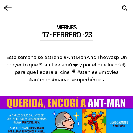
Volver
Busca
VIERNES
17 · FEBRERO · 23
Esta semana se estrenó #AntManAndTheWasp Un
proyecto que Stan Lee amó ❤️ y por el que luchó 💪
para que llegara al cine 🎥 #stanlee #movies
#antman #marvel #superhéroes