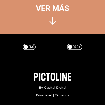
VER MÁS
Esp/Eng
Dark/Light
By Capital Digital
Privacidad
|
Términos