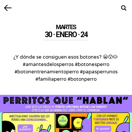
Volver
Busca
MARTES
30 · ENERO · 24
¿Y dónde se consiguen esos botones? 😬😯🐶⁣ ⁣
#amantesdelosperros #botonesperro
#botonentrenamientoperro #papasperrunos
#familiaperro #botonperro