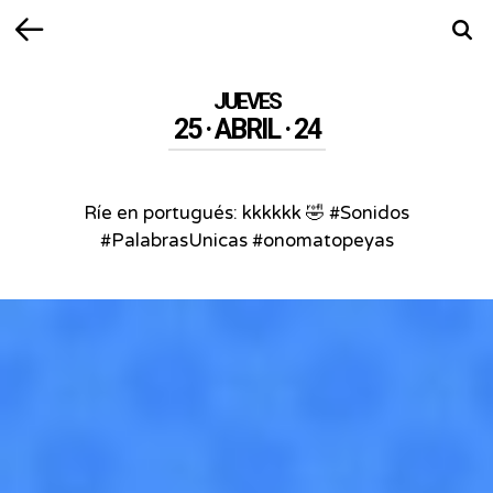
Volver
Busca
JUEVES
25 · ABRIL · 24
Ríe en portugués: kkkkkk 🤣 #Sonidos
#PalabrasUnicas #onomatopeyas