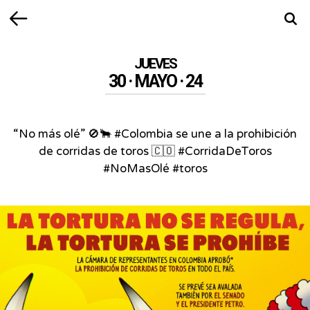
Volver
Busca
JUEVES
30 · MAYO · 24
“No más olé” 🚫🐂 #Colombia se une a la prohibición
de corridas de toros 🇨🇴 #CorridaDeToros
#NoMasOlé #toros