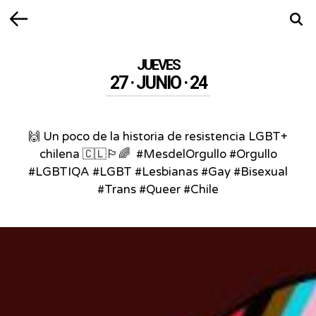
Volver
Busca
JUEVES
27 · JUNIO · 24
🙌 Un poco de la historia de resistencia LGBT+
chilena 🇨🇱🏳️‍🌈⁣ ⁣ #MesdelOrgullo #Orgullo
#LGBTIQA #LGBT #Lesbianas #Gay #Bisexual
#Trans #Queer #Chile