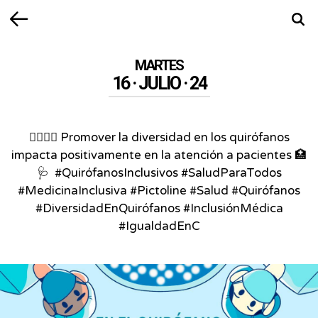
Volver
Busca
MARTES
16 · JULIO · 24
👩‍⚕️👨‍⚕️ Promover la diversidad en los quirófanos
impacta positivamente en la atención a pacientes 🏥
🩺⁣ ⁣ #QuirófanosInclusivos #SaludParaTodos
#MedicinaInclusiva #Pictoline #Salud #Quirófanos
#DiversidadEnQuirófanos #InclusiónMédica
#IgualdadEnC