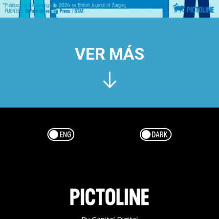
VER MÁS
Esp/Eng
Dark/Light