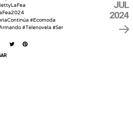
JUL
ettyLaFea
2024
LaFea2024
oriaContinúa #Ecomoda
Armando #Telenovela #Ser
IAR
COMPARTIR
COMPARTIR
SAVE
EN
EN
ON
GAR
FACEBOOK
TWITTER
PINTEREST