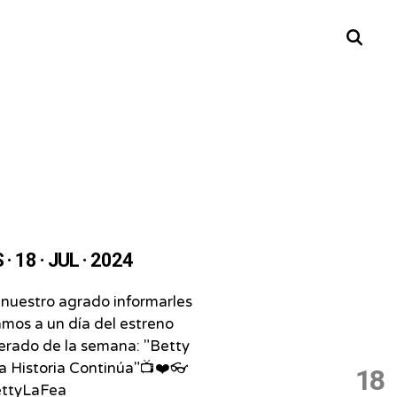
Buscar
· 18 · JUL · 2024
 nuestro agrado informarles
mos a un día del estreno
erado de la semana: "Betty
La Historia Continúa"📺❤️👓
18
ettyLaFea