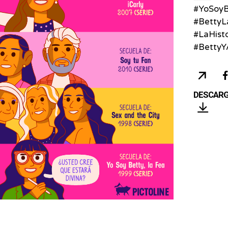
#YoSoyB
#Betty
#LaHist
#BettyY
COP
URL
DESCAR