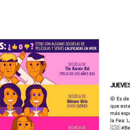
JUEVES 
🧥 Es de
que esta
más esp
la Fea: 
🇨🇴 #B