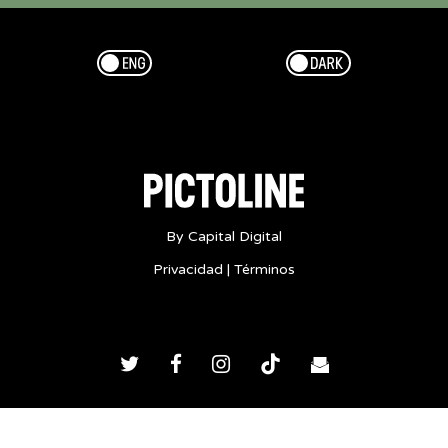
Esp/Eng
Dark/Light
By Capital Digital
Privacidad
|
Términos
Twitter
Facebook
Instagram
TikTok