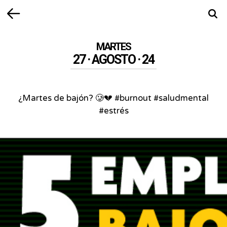
Volver
Busca
MARTES
27 · AGOSTO · 24
¿Martes de bajón? 🥲💔 #burnout #saludmental
#estrés