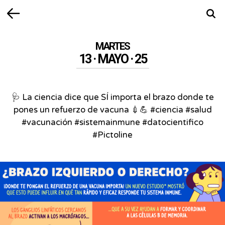
Volver
Busca
MARTES
13 · MAYO · 25
🩺 La ciencia dice que SÍ importa el brazo donde te
pones un refuerzo de vacuna 💉💪 #ciencia #salud
#vacunación #sistemainmune #datocientifico
#Pictoline