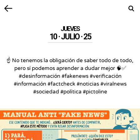
Volver
Busca
JUEVES
10 · JULIO · 25
☝️ No tenemos la obligación de saber todo de todo,
pero sí podemos aprender a dudar mejor 🧠✅
#desinformación #fakenews #verificación
#información #factcheck #noticias #viralnews
#sociedad #política #pictoline