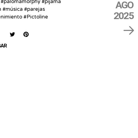
🩹 #palomamorphy #pijama
AGO
n #música #parejas
2025
nimiento #Pictoline
IAR
COMPARTIR
COMPARTIR
SAVE
EN
EN
ON
GAR
FACEBOOK
TWITTER
PINTEREST