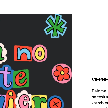
VIERNES
Paloma 
necesit
¿también