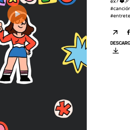
ex? ❤️‍
#canció
Reproducir
#entrete
COP
URL
DESCAR