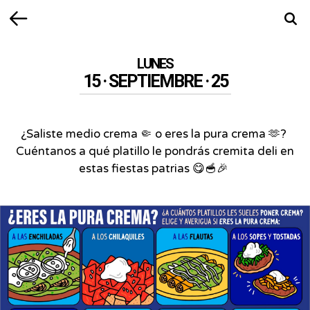
Volver
Busca
LUNES
15 · SEPTIEMBRE · 25
¿Saliste medio crema 🤏 o eres la pura crema 🫶?⁣ ⁣
Cuéntanos a qué platillo le pondrás cremita deli en
estas fiestas patrias 😋🥣🎉⁣ ⁣