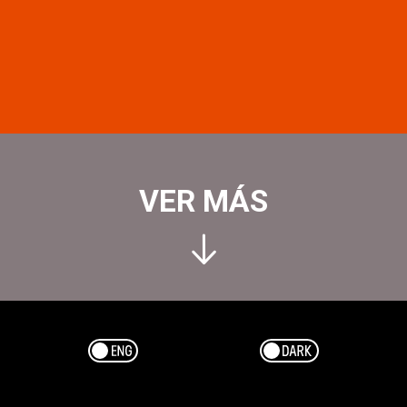
VER MÁS
Esp/Eng
Dark/Light