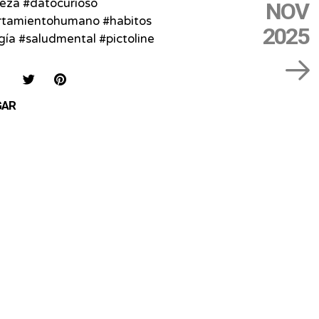
leza #datocurioso
NOV
tamientohumano #habitos
2025
gía #saludmental #pictoline
IAR
COMPARTIR
COMPARTIR
SAVE
EN
EN
ON
GAR
FACEBOOK
TWITTER
PINTEREST