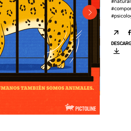
#natura
#compor
#psicolo
COP
URL
DESCAR