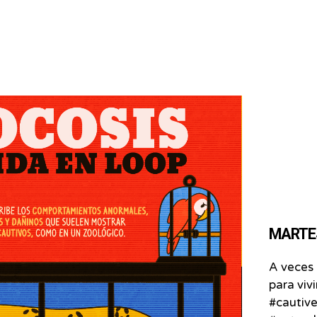
MARTES 
A veces 
para vivir
#cautive