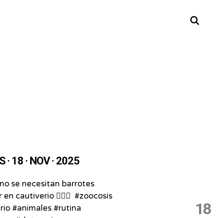
Buscar
· 18 · NOV · 2025
no se necesitan barrotes
 en cautiverio 😵‍💫🔄⁣ ⁣ #zoocosis
18
rio #animales #rutina