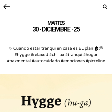
Volver
Busca
MARTES
30 · DICIEMBRE · 25
✨ Cuando estar tranqui en casa es EL plan 🏠💭
#hygge #relaxed #chillax #tranqui #hogar
#pazmental #autocuidado #emociones #pictoline