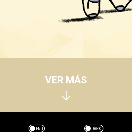
VER MÁS
Esp/Eng
Dark/Light