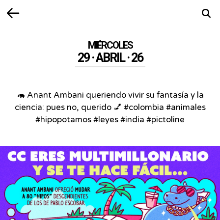
Volver
Busca
MIÉRCOLES
29 · ABRIL · 26
🦛 Anant Ambani queriendo vivir su fantasía y la
ciencia: pues no, querido 💅 #colombia #animales
#hipopotamos #leyes #india #pictoline