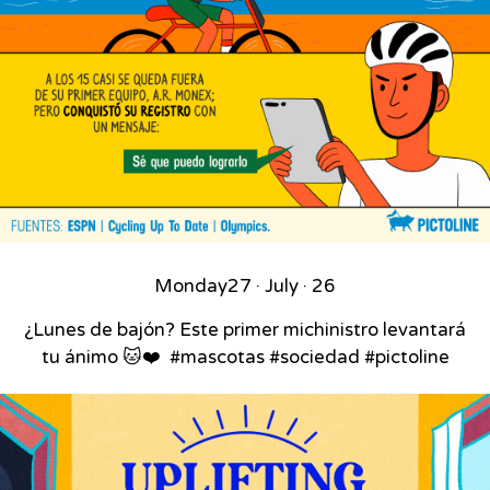
Monday
27 · July · 26
¿Lunes de bajón? Este primer michinistro levantará
tu ánimo 🐱❤️⁣ ⁣ #mascotas #sociedad #pictoline