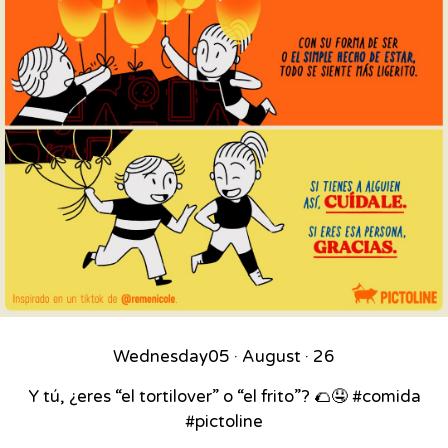
Wednesday
05 · August · 26
Y tú, ¿eres “el tortilover” o “el frito”? 🌮🤤 #comida
#pictoline