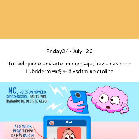
Friday
24 · July · 26
Tu piel quiere enviarte un mensaje, hazle caso con
Lubriderm 📲💪✨ #lvsdtm #pictoline