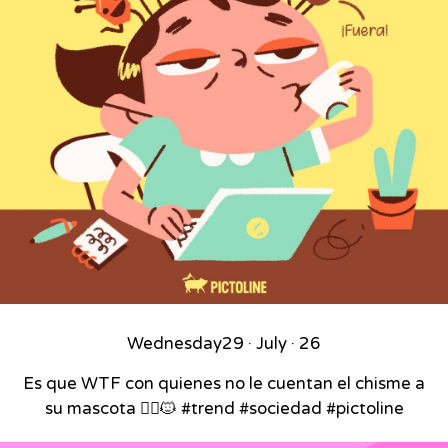
Wednesday
29 · July · 26
Es que WTF con quienes no le cuentan el chisme a
su mascota 🙂‍↕️🐱 #trend #sociedad #pictoline