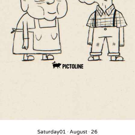
Saturday
01 · August · 26