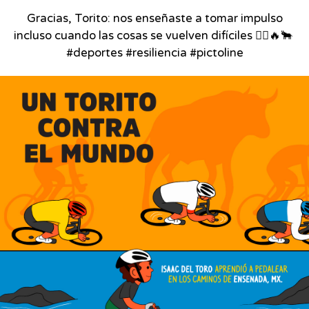
Gracias, Torito: nos enseñaste a tomar impulso
incluso cuando las cosas se vuelven difíciles 🚴‍♂️🔥🐂⁣ ⁣
#deportes #resiliencia #pictoline