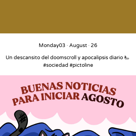
Monday
03 · August · 26
Un descansito del doomscroll y apocalipsis diario 🫷⁣ ⁣
#sociedad #pictoline