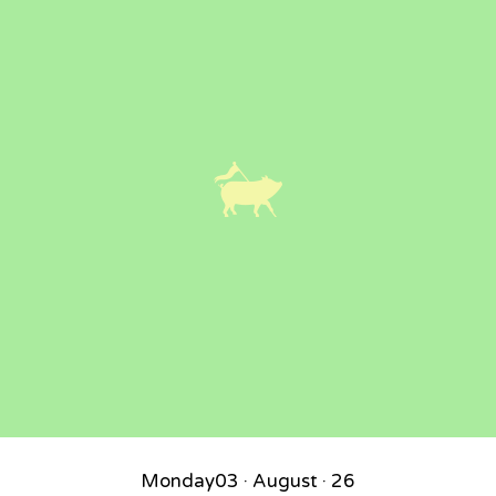
Monday
03 · August · 26