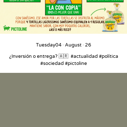
Tuesday
04 · August · 26
¿Inversión o entrega? 🇦🇷⁣ ⁣ #actualidad #política
#sociedad #pictoline