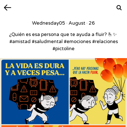
Back
Searc
Wednesday
05 · August · 26
¿Quién es esa persona que te ayuda a fluir? 🫰✨⁣ ⁣
#amistad #saludmental #emociones #relaciones
#pictoline