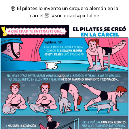
🤯 El pilates lo inventó un cirquero alemán en la
cárcel 🤯⁣ ⁣ #sociedad #pictoline