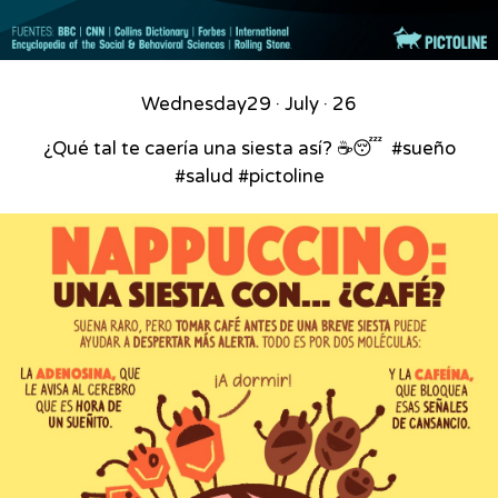
Wednesday
29 · July · 26
¿Qué tal te caería una siesta así? ☕😴⁣ ⁣ #sueño
#salud #pictoline