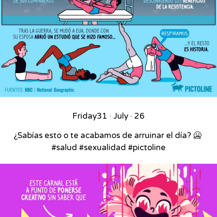
Friday
31 · July · 26
¿Sabías esto o te acabamos de arruinar el día? 🥶⁣ ⁣
#salud #sexualidad #pictoline