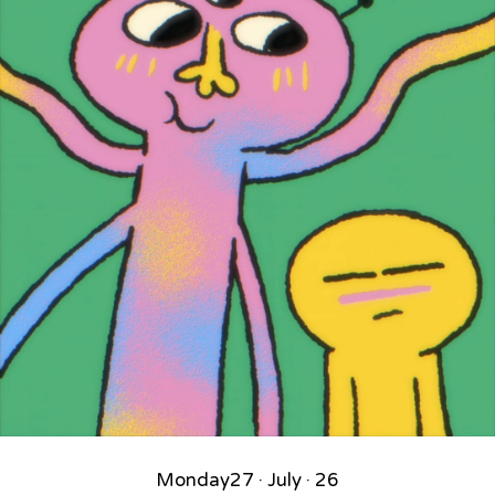
Monday
27 · July · 26