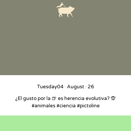
Tuesday
04 · August · 26
¿El gusto por la 🍺 es herencia evolutiva? 🙊
#animales #ciencia #pictoline