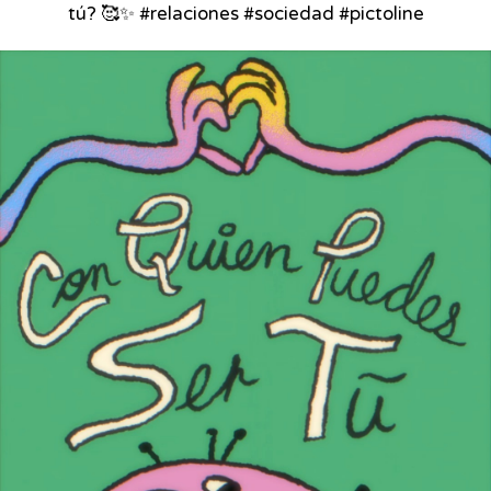
tú? 🥰✨ #relaciones #sociedad #pictoline