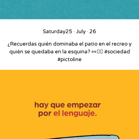
Saturday
25 · July · 26
¿Recuerdas quién dominaba el patio en el recreo y
quién se quedaba en la esquina? 👀🏃‍♂️ #sociedad
#pictoline