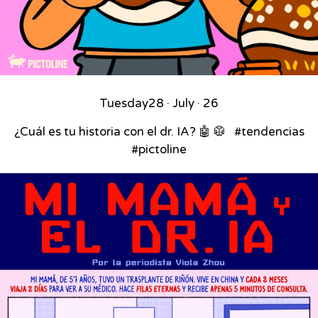
Tuesday
28 · July · 26
¿Cuál es tu historia con el dr. IA? 🤖 🥼 ⁣ ⁣ #tendencias
#pictoline