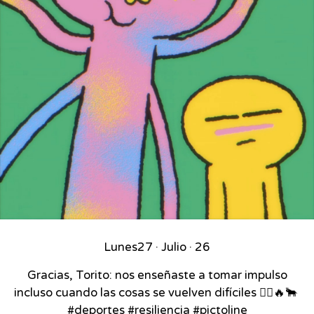
Lunes
27 · Julio · 26
Gracias, Torito: nos enseñaste a tomar impulso
incluso cuando las cosas se vuelven difíciles 🚴‍♂️🔥🐂⁣ ⁣
#deportes #resiliencia #pictoline