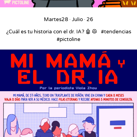
Martes
28 · Julio · 26
¿Cuál es tu historia con el dr. IA? 🤖 🥼 ⁣ ⁣ #tendencias
#pictoline