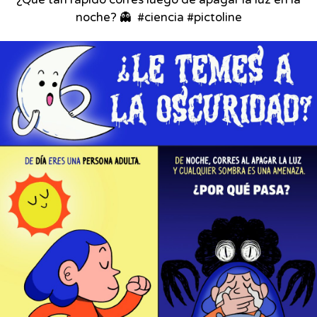
¿Qué tan rápido corres luego de apagar la luz en la
noche? 👻⁣ ⁣ #ciencia #pictoline