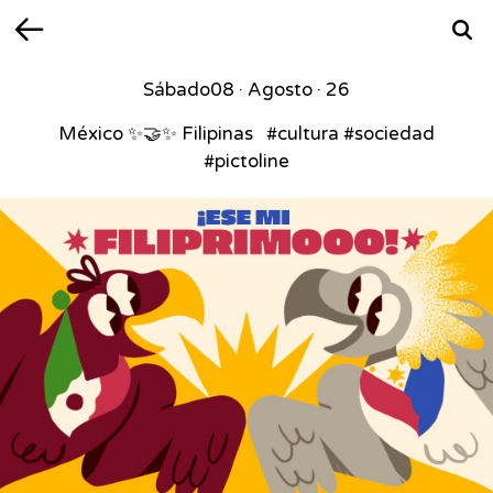
Volver
Busca
Sábado
08 · Agosto · 26
México ✨🤝✨ Filipinas ⁣ ⁣ #cultura #sociedad
#pictoline