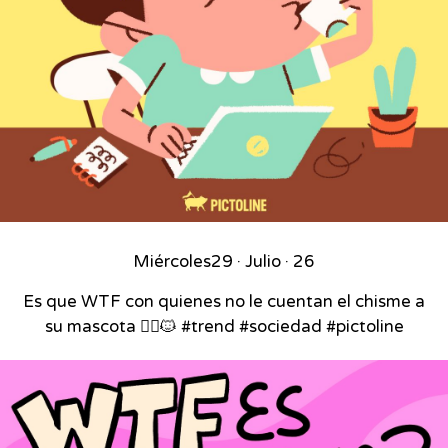
Miércoles
29 · Julio · 26
Es que WTF con quienes no le cuentan el chisme a
su mascota 🙂‍↕️🐱 #trend #sociedad #pictoline