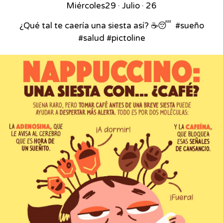
Miércoles
29 · Julio · 26
¿Qué tal te caería una siesta así? ☕😴⁣ ⁣ #sueño
#salud #pictoline