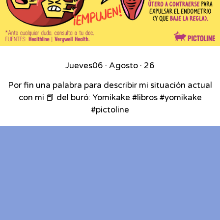
Jueves
06 · Agosto · 26
Por fin una palabra para describir mi situación actual
con mi 📕 del buró: Yomikake #libros #yomikake
#pictoline