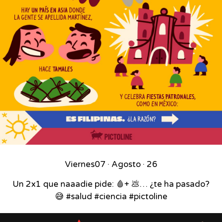
Viernes
07 · Agosto · 26
Un 2x1 que naaadie pide: 🩸+ 💩… ¿te ha pasado?
😅 #salud #ciencia #pictoline