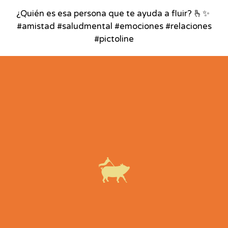
¿Quién es esa persona que te ayuda a fluir? 🫰✨⁣ ⁣
#amistad #saludmental #emociones #relaciones
#pictoline