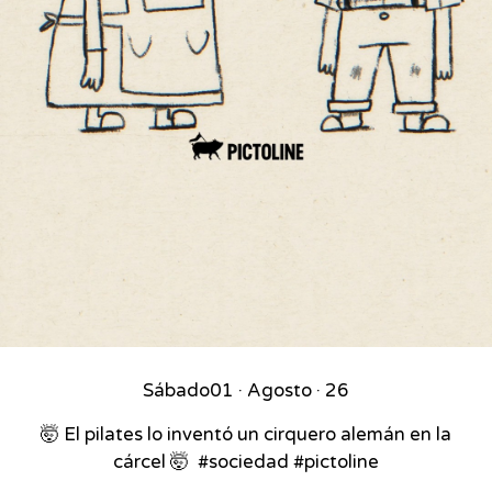
Sábado
01 · Agosto · 26
🤯 El pilates lo inventó un cirquero alemán en la
cárcel 🤯⁣ ⁣ #sociedad #pictoline