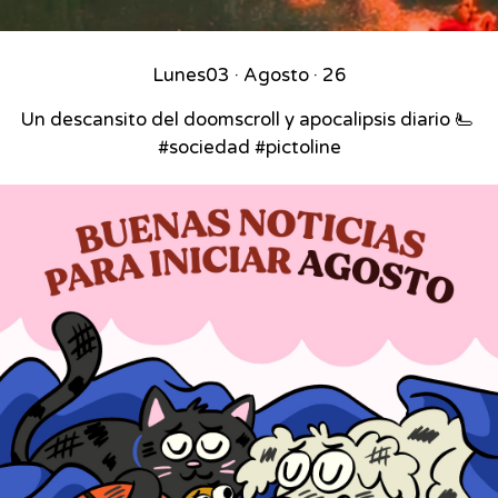
Lunes
03 · Agosto · 26
Un descansito del doomscroll y apocalipsis diario 🫷⁣ ⁣
#sociedad #pictoline