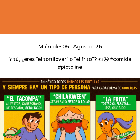
Miércoles
05 · Agosto · 26
Y tú, ¿eres “el tortilover” o “el frito”? 🌮🤤 #comida
#pictoline