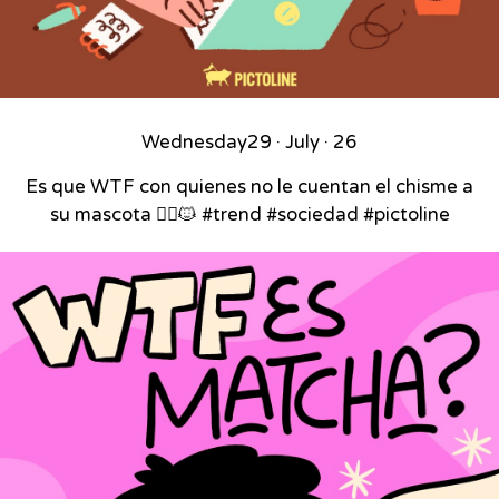
Wednesday
29 · July · 26
Es que WTF con quienes no le cuentan el chisme a
su mascota 🙂‍↕️🐱 #trend #sociedad #pictoline