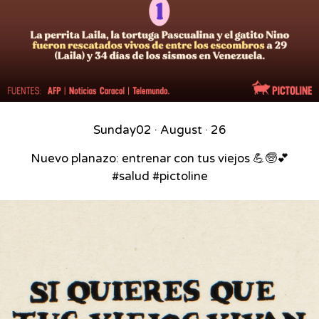
Sunday
02 · August · 26
Nuevo planazo: entrenar con tus viejos 💪🧓💕
#salud #pictoline