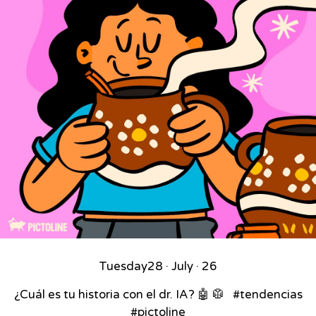
Tuesday
28 · July · 26
¿Cuál es tu historia con el dr. IA? 🤖 🥼 ⁣ ⁣ #tendencias
#pictoline