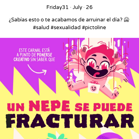
Friday
31 · July · 26
¿Sabías esto o te acabamos de arruinar el día? 🥶⁣ ⁣
#salud #sexualidad #pictoline