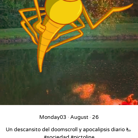
Monday
03 · August · 26
Un descansito del doomscroll y apocalipsis diario 🫷⁣ ⁣
#sociedad #pictoline