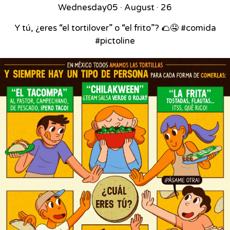
Wednesday
05 · August · 26
Y tú, ¿eres “el tortilover” o “el frito”? 🌮🤤 #comida
#pictoline