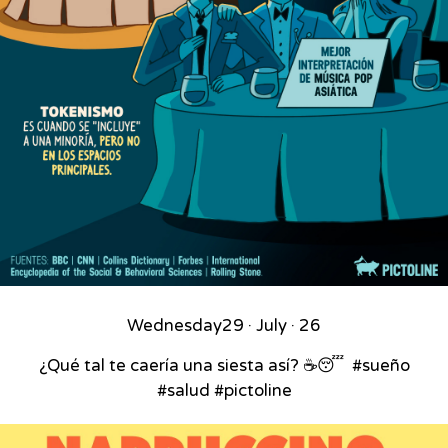
Wednesday
29 · July · 26
¿Qué tal te caería una siesta así? ☕😴⁣ ⁣ #sueño
#salud #pictoline