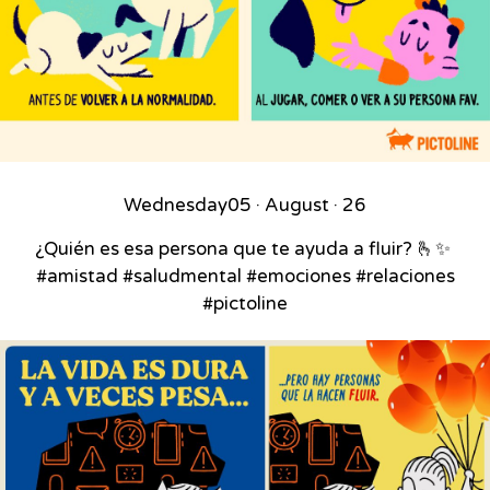
Wednesday
05 · August · 26
¿Quién es esa persona que te ayuda a fluir? 🫰✨⁣ ⁣
#amistad #saludmental #emociones #relaciones
#pictoline