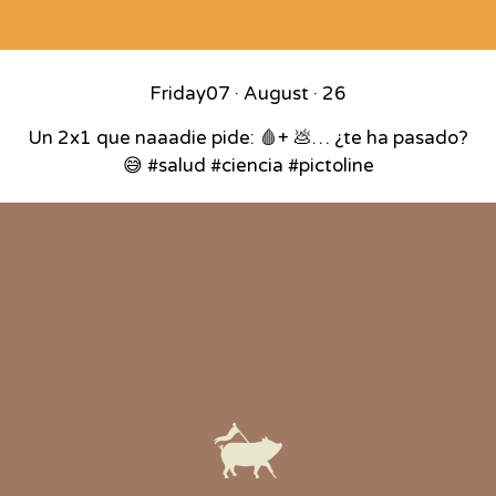
Friday
07 · August · 26
Un 2x1 que naaadie pide: 🩸+ 💩… ¿te ha pasado?
😅 #salud #ciencia #pictoline