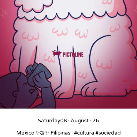
Saturday
08 · August · 26
México ✨🤝✨ Filipinas ⁣ ⁣ #cultura #sociedad