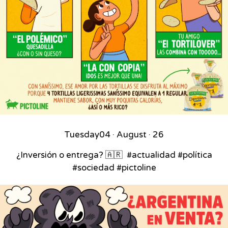
Tuesday
04 · August · 26
¿Inversión o entrega? 🇦🇷⁣ ⁣ #actualidad #política
#sociedad #pictoline