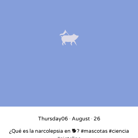
Thursday
06 · August · 26
¿Qué es la narcolepsia en 🐕? #mascotas #ciencia