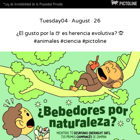
Tuesday
04 · August · 26
¿El gusto por la 🍺 es herencia evolutiva? 🙊
#animales #ciencia #pictoline