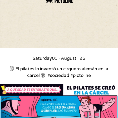
Saturday
01 · August · 26
🤯 El pilates lo inventó un cirquero alemán en la
cárcel 🤯⁣ ⁣ #sociedad #pictoline