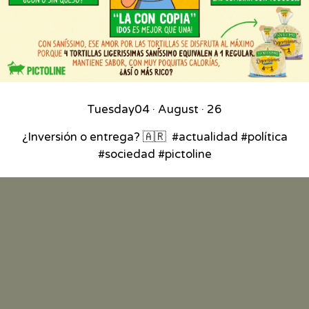
Tuesday
04 · August · 26
¿Inversión o entrega? 🇦🇷⁣ ⁣ #actualidad #política
#sociedad #pictoline