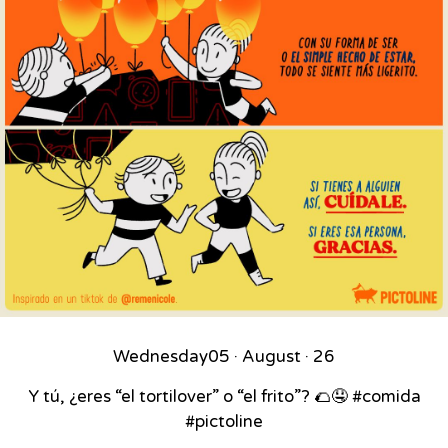
Wednesday
05 · August · 26
Y tú, ¿eres “el tortilover” o “el frito”? 🌮🤤 #comida
#pictoline