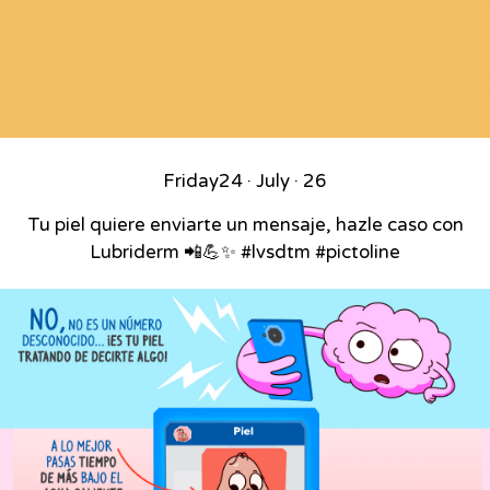
Friday
24 · July · 26
Tu piel quiere enviarte un mensaje, hazle caso con
Lubriderm 📲💪✨ #lvsdtm #pictoline