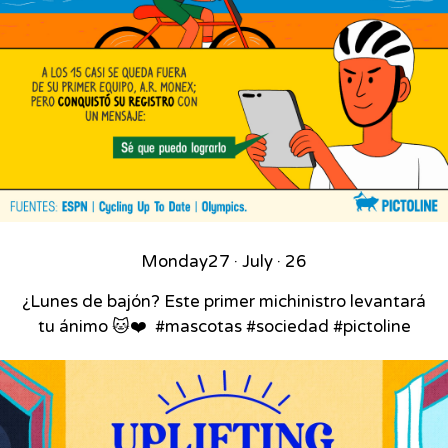
Monday
27 · July · 26
¿Lunes de bajón? Este primer michinistro levantará
tu ánimo 🐱❤️⁣ ⁣ #mascotas #sociedad #pictoline