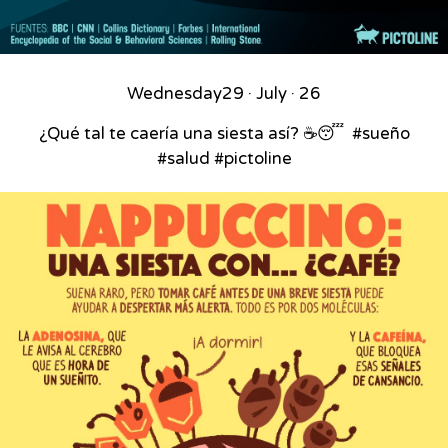
Wednesday
29 · July · 26
¿Qué tal te caería una siesta así? ☕😴⁣ ⁣ #sueño
#salud #pictoline