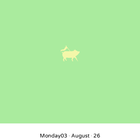
Monday
03 · August · 26