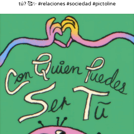
tú? 🥰✨ #relaciones #sociedad #pictoline