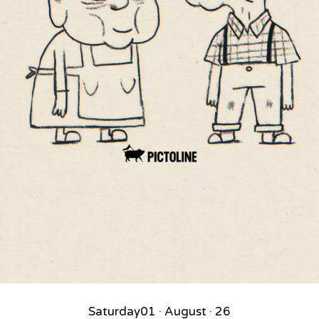
Saturday
01 · August · 26