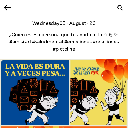
Back
Searc
Wednesday
05 · August · 26
¿Quién es esa persona que te ayuda a fluir? 🫰✨⁣ ⁣
#amistad #saludmental #emociones #relaciones
#pictoline