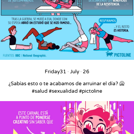
Friday
31 · July · 26
¿Sabías esto o te acabamos de arruinar el día? 🥶⁣ ⁣
#salud #sexualidad #pictoline