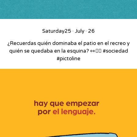
Saturday
25 · July · 26
¿Recuerdas quién dominaba el patio en el recreo y
quién se quedaba en la esquina? 👀🏃‍♂️ #sociedad
#pictoline