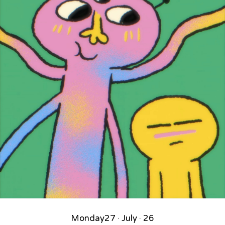
Monday
27 · July · 26