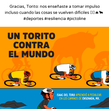
Gracias, Torito: nos enseñaste a tomar impulso
incluso cuando las cosas se vuelven difíciles 🚴‍♂️🔥🐂⁣ ⁣
#deportes #resiliencia #pictoline