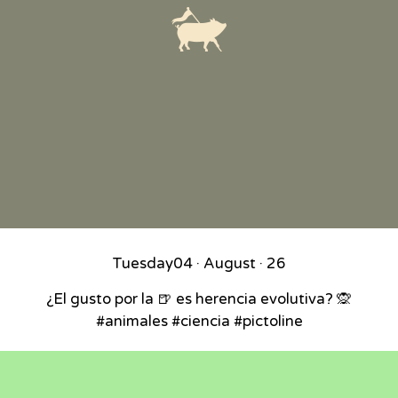
Tuesday
04 · August · 26
¿El gusto por la 🍺 es herencia evolutiva? 🙊
#animales #ciencia #pictoline