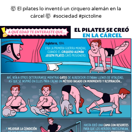
🤯 El pilates lo inventó un cirquero alemán en la
cárcel 🤯⁣ ⁣ #sociedad #pictoline