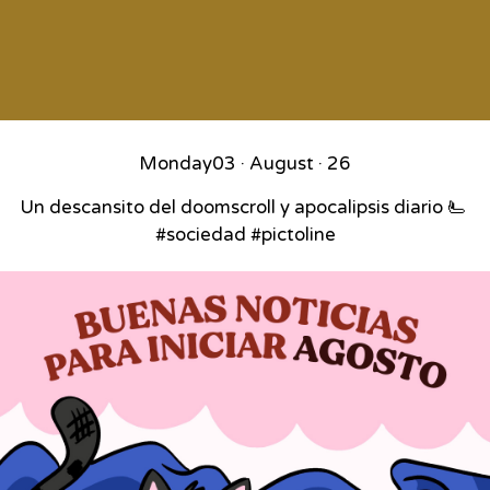
Monday
03 · August · 26
Un descansito del doomscroll y apocalipsis diario 🫷⁣ ⁣
#sociedad #pictoline