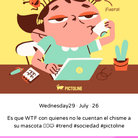
Wednesday
29 · July · 26
Es que WTF con quienes no le cuentan el chisme a
su mascota 🙂‍↕️🐱 #trend #sociedad #pictoline