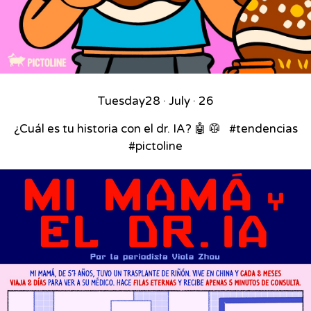
Tuesday
28 · July · 26
¿Cuál es tu historia con el dr. IA? 🤖 🥼 ⁣ ⁣ #tendencias
#pictoline