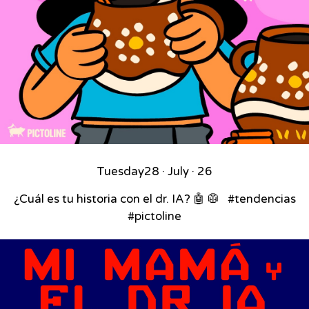
Tuesday
28 · July · 26
¿Cuál es tu historia con el dr. IA? 🤖 🥼 ⁣ ⁣ #tendencias
#pictoline