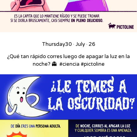
Thursday
30 · July · 26
¿Qué tan rápido corres luego de apagar la luz en la
noche? 👻⁣ ⁣ #ciencia #pictoline