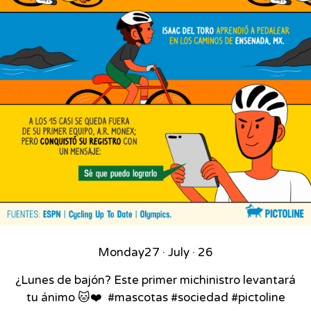
Monday
27 · July · 26
¿Lunes de bajón? Este primer michinistro levantará
tu ánimo 🐱❤️⁣ ⁣ #mascotas #sociedad #pictoline