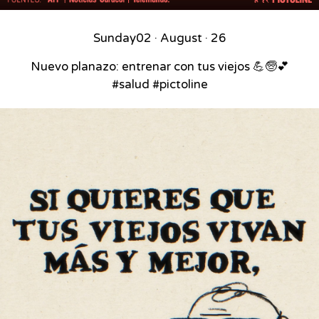
Sunday
02 · August · 26
Nuevo planazo: entrenar con tus viejos 💪🧓💕
#salud #pictoline