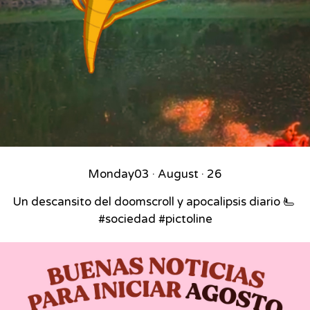
Monday
03 · August · 26
Un descansito del doomscroll y apocalipsis diario 🫷⁣ ⁣
#sociedad #pictoline