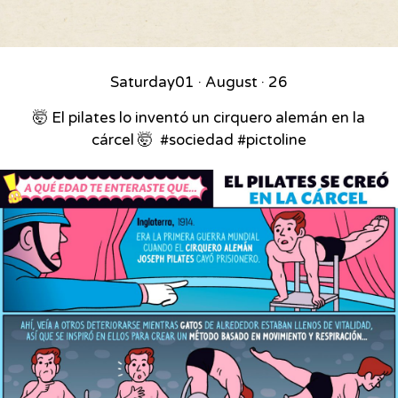
Saturday
01 · August · 26
🤯 El pilates lo inventó un cirquero alemán en la
cárcel 🤯⁣ ⁣ #sociedad #pictoline