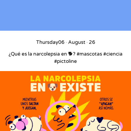
Thursday
06 · August · 26
¿Qué es la narcolepsia en 🐕? #mascotas #ciencia
#pictoline