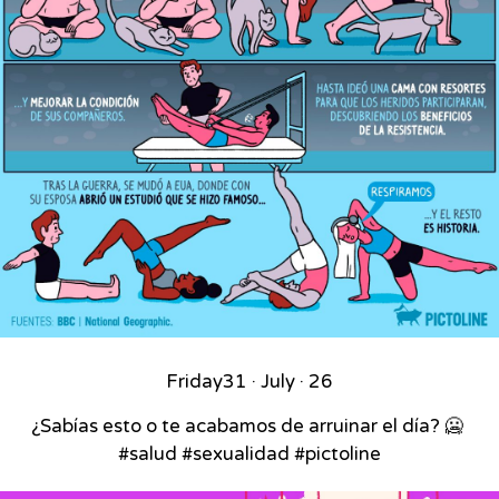
Friday
31 · July · 26
¿Sabías esto o te acabamos de arruinar el día? 🥶⁣ ⁣
#salud #sexualidad #pictoline