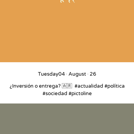
Tuesday
04 · August · 26
¿Inversión o entrega? 🇦🇷⁣ ⁣ #actualidad #política
#sociedad #pictoline