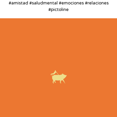
#amistad #saludmental #emociones #relaciones
#pictoline