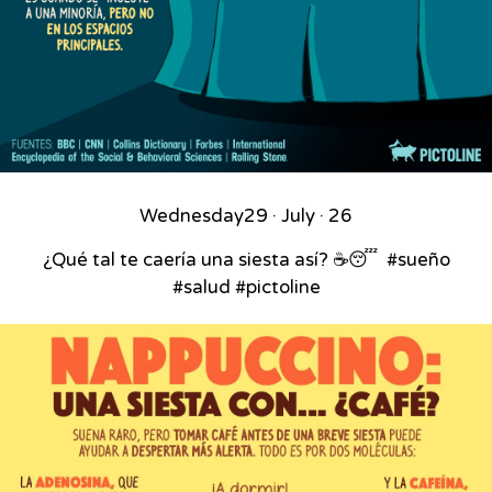
Wednesday
29 · July · 26
¿Qué tal te caería una siesta así? ☕😴⁣ ⁣ #sueño
#salud #pictoline