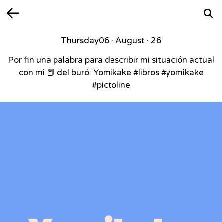
Back
Searc
Thursday
06 · August · 26
Por fin una palabra para describir mi situación actual
con mi 📕 del buró: Yomikake #libros #yomikake
#pictoline