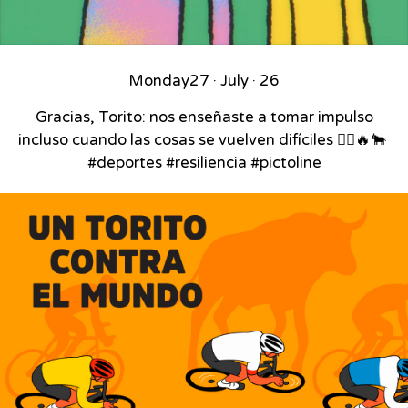
Monday
27 · July · 26
Gracias, Torito: nos enseñaste a tomar impulso
incluso cuando las cosas se vuelven difíciles 🚴‍♂️🔥🐂⁣ ⁣
#deportes #resiliencia #pictoline