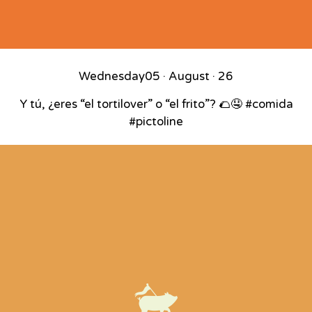
Wednesday
05 · August · 26
Y tú, ¿eres “el tortilover” o “el frito”? 🌮🤤 #comida
#pictoline