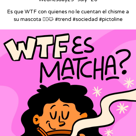
Es que WTF con quienes no le cuentan el chisme a
su mascota 🙂‍↕️🐱 #trend #sociedad #pictoline