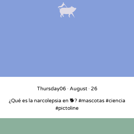
Thursday
06 · August · 26
¿Qué es la narcolepsia en 🐕? #mascotas #ciencia
#pictoline