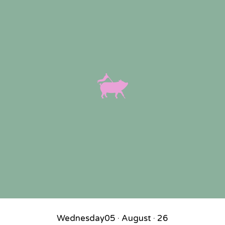
Wednesday
05 · August · 26