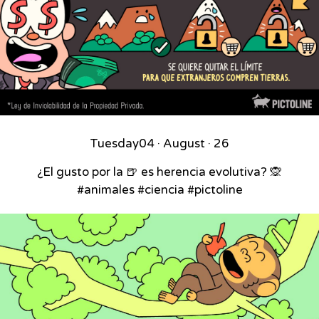
Tuesday
04 · August · 26
¿El gusto por la 🍺 es herencia evolutiva? 🙊
#animales #ciencia #pictoline