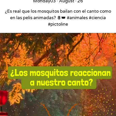
Monday
03 · August · 26
¿Es real que los mosquitos bailan con el canto como
en las pelis animadas? 🪰👑 #animales #ciencia
#pictoline