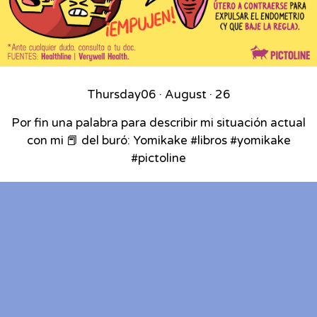
Thursday
06 · August · 26
Por fin una palabra para describir mi situación actual
con mi 📕 del buró: Yomikake #libros #yomikake
#pictoline