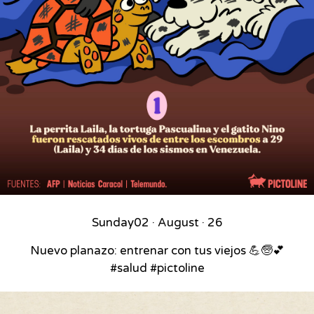
Sunday
02 · August · 26
Nuevo planazo: entrenar con tus viejos 💪🧓💕
#salud #pictoline