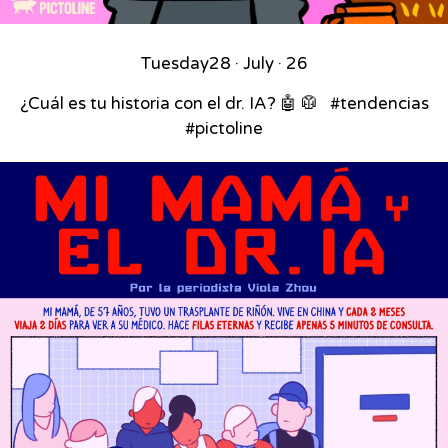
Tuesday
28 · July · 26
¿Cuál es tu historia con el dr. IA? 🤖 🥼 ⁣ ⁣ #tendencias
#pictoline