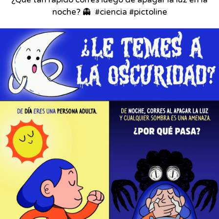
¿Qué tan rápido corres luego de apagar la luz en la
noche? 👻⁣ ⁣ #ciencia #pictoline