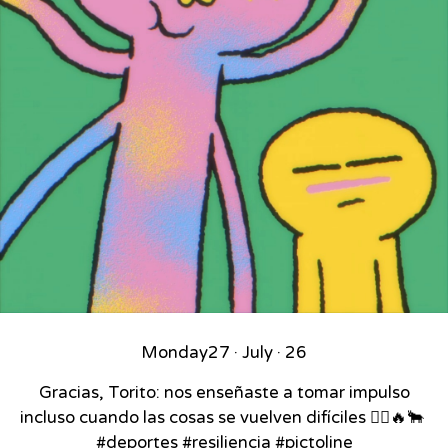
Monday
27 · July · 26
Gracias, Torito: nos enseñaste a tomar impulso
incluso cuando las cosas se vuelven difíciles 🚴‍♂️🔥🐂⁣ ⁣
#deportes #resiliencia #pictoline