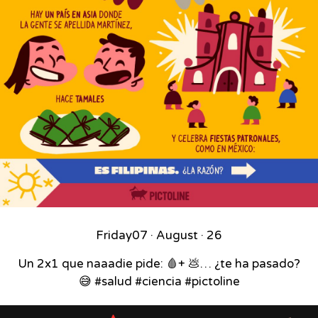
Friday
07 · August · 26
Un 2x1 que naaadie pide: 🩸+ 💩… ¿te ha pasado?
😅 #salud #ciencia #pictoline