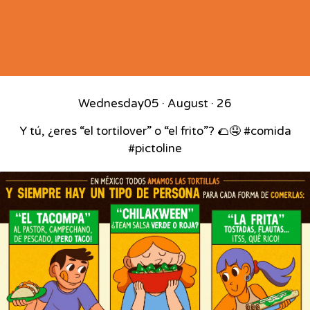
Wednesday
05 · August · 26
Y tú, ¿eres “el tortilover” o “el frito”? 🌮🤤 #comida
#pictoline