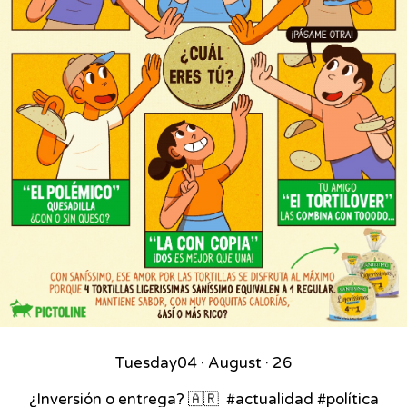
Tuesday
04 · August · 26
¿Inversión o entrega? 🇦🇷⁣ ⁣ #actualidad #política