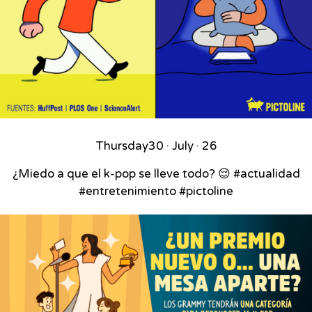
Thursday
30 · July · 26
¿Miedo a que el k-pop se lleve todo? 😌 #actualidad
#entretenimiento #pictoline