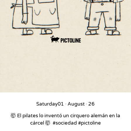
Saturday
01 · August · 26
🤯 El pilates lo inventó un cirquero alemán en la
cárcel 🤯⁣ ⁣ #sociedad #pictoline