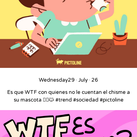
Wednesday
29 · July · 26
Es que WTF con quienes no le cuentan el chisme a
su mascota 🙂‍↕️🐱 #trend #sociedad #pictoline