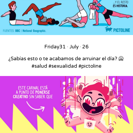
Friday
31 · July · 26
¿Sabías esto o te acabamos de arruinar el día? 🥶⁣ ⁣
#salud #sexualidad #pictoline