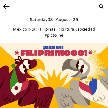
Back
Searc
Saturday
08 · August · 26
México ✨🤝✨ Filipinas ⁣ ⁣ #cultura #sociedad
#pictoline