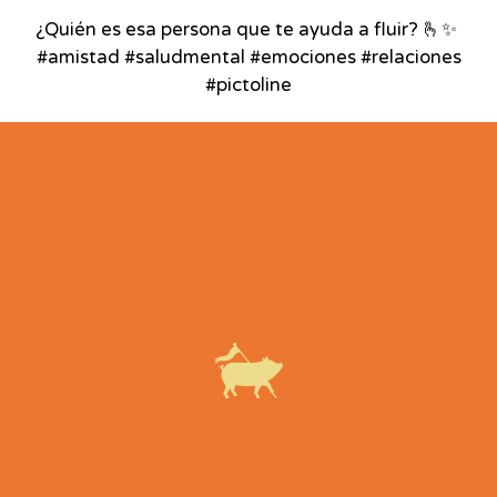
¿Quién es esa persona que te ayuda a fluir? 🫰✨⁣ ⁣
#amistad #saludmental #emociones #relaciones
#pictoline