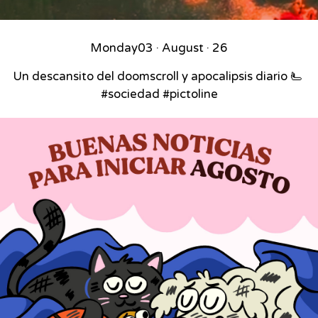
Monday
03 · August · 26
Un descansito del doomscroll y apocalipsis diario 🫷⁣ ⁣
#sociedad #pictoline