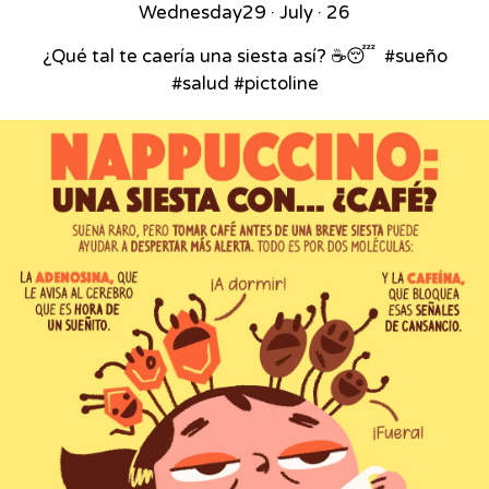
Wednesday
29 · July · 26
¿Qué tal te caería una siesta así? ☕😴⁣ ⁣ #sueño
#salud #pictoline